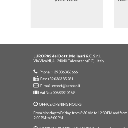
LUROPAS del Dott. Molinari & C. S.r.l.
Via Vivaldi, 4 - 24040 Calvenzano (BG) - Italy
Phone.: +39 0363 86 666
Fax: +39 0363 85 281
E-mail:
export@luropas.it
Vat No.: 00683840169
OFFICE OPENING HOURS
From Monday to Friday, from 8:30 AM to 12:30 PM and from
2:00 PM to 6:00 PM