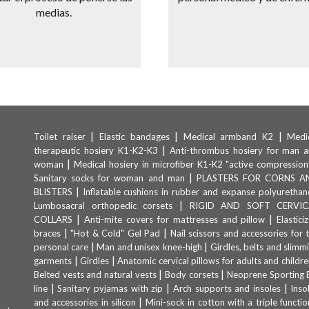
medias.
|
|
|
Toilet raiser
Elastic bandages
Medical armband K2
Medi
|
therapeutic hosiery K1-K2-K3
Anti-thrombus hosiery for man 
|
woman
Medical hosiery in microfiber K1-K2 "active compression
|
Sanitary socks for woman and man
PLASTERS FOR CORNS A
|
BLISTERS
Inflatable cushions in rubber and expanse polyurethan
|
Lumbosacral orthopedic corsets
RIGID AND SOFT CERVIC
|
|
COLLARS
Anti-mite covers for mattresses and pillow
Elastici
|
|
braces
"Hot & Cold" Gel Pad
Nail scissors and accessories for 
|
|
personal care
Man and unisex knee-high
Girdles, belts and slimm
|
|
garments
Girdles
Anatomic cervical pillows for adults and childre
|
|
Belted vests and natural vests
Body corsets
Neoprene Sporting 
|
|
|
line
Sanitary pyjamas with zip
Arch supports and insoles
Inso
|
and accessories in silicon
Mini-sock in cotton with a triple functio