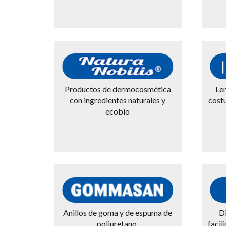
Productos de dermocosmética
Len
con ingredientes naturales y
costu
ecobio
Anillos de goma y de espuma de
Di
poliuretano.
facil