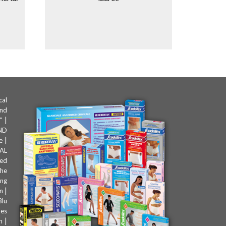
cal
and
|
"
ND
|
e
AL
zed
the
ing
|
n
Blu
les
|
n